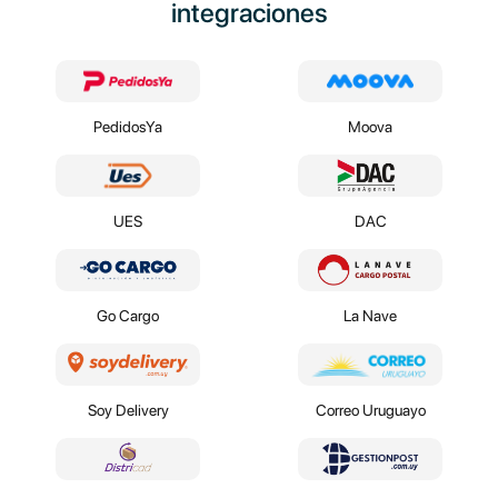
integraciones
PedidosYa
Moova
UES
DAC
Go Cargo
La Nave
Soy Delivery
Correo Uruguayo