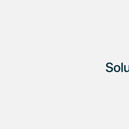
procesadores locales e internacionales: tarjetas de
crédito, débito, transferencias online y offline, pasarelas
de pago con tasas preferenciales. Configurá
descuentos por medio de pago o banco.
Solu
Ventas zafrales
Pagá solo cuando tu negocio lo necesita.