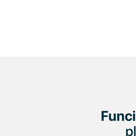
Funci
p