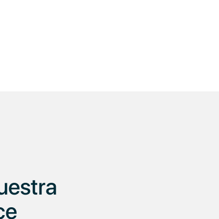
uestra
ce