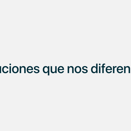
optimizada, diseño responsive y capacidad para
grandes volúmenes de ventas. Además, certificados
SSL, cumplimiento normativo y protección de datos para
la tranquilidad de tu negocio y de tus clientes.
ciones que nos difere
Canal B2B
Centralizá tu venta mayorista en un entorno profesional